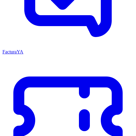
FacturaYA