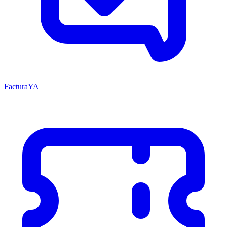
FacturaYA