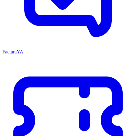
FacturaYA